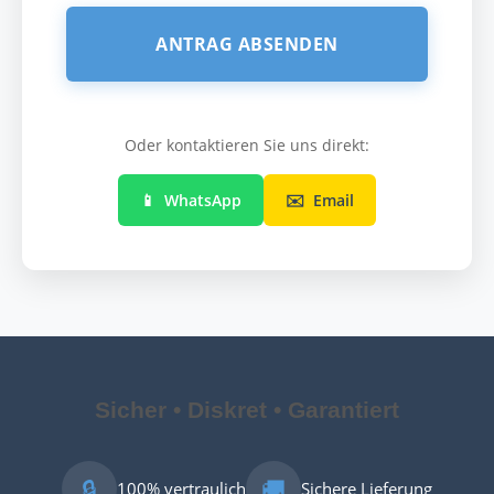
ANTRAG ABSENDEN
Oder kontaktieren Sie uns direkt:
📱
WhatsApp
✉️
Email
Sicher • Diskret • Garantiert
🔒
🚚
100% vertraulich
Sichere Lieferung