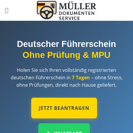
Skip
to
content
Deutscher Führerschein
Ohne Prüfung & MPU
Holen Sie sich Ihren vollständig registrierten
deutschen Führerschein in
7 Tagen
– ohne Stress,
ohne Prüfungen, direkt nach Hause geliefert.
JETZT BEANTRAGEN