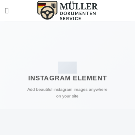
Skip
to
content
INSTAGRAM ELEMENT
Add beautiful instagram images anywhere
on your site