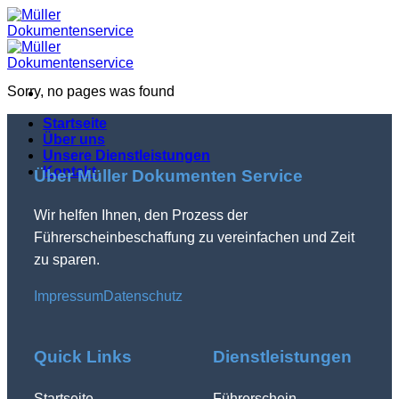
Skip
to
content
Sorry, no pages was found
Startseite
Über uns
Unsere Dienstleistungen
Kontakt
Über Müller Dokumenten Service
Wir helfen Ihnen, den Prozess der
Führerscheinbeschaffung zu vereinfachen und Zeit
zu sparen.
Impressum
Datenschutz
Quick Links
Dienstleistungen
Startseite
Führerschein