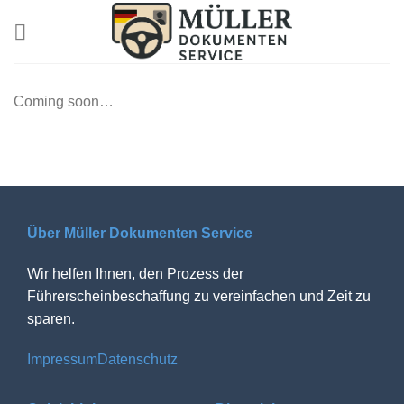
Skip
to
content
Coming soon…
Über Müller Dokumenten Service
Wir helfen Ihnen, den Prozess der
Führerscheinbeschaffung zu vereinfachen und Zeit zu
sparen.
Impressum
Datenschutz